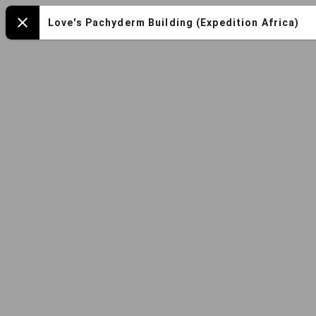
Mapa
Love's Pachyderm Building (Expedition Africa)
Close
español