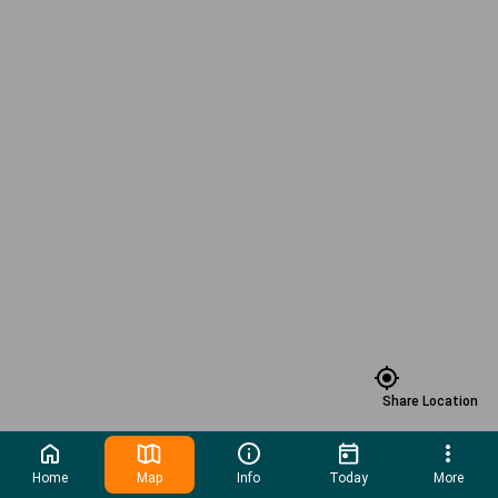
Share Location
Home
Map
Info
Today
More