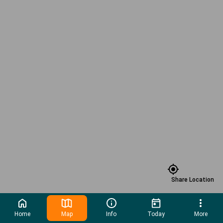
Share Location
Home
Map
Info
Today
More