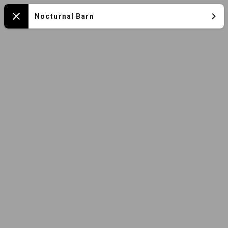
Mapa
Nocturnal Barn
Close
español