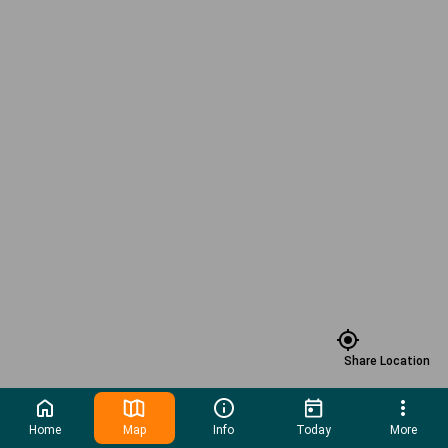
Share Location
Home
Map
Info
Today
More